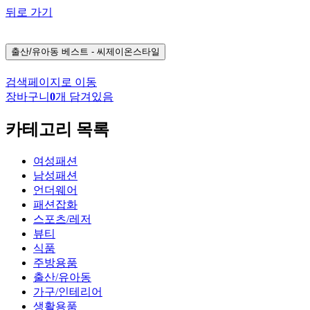
뒤로 가기
출산/유아동
베스트 - 씨제이온스타일
검색페이지로 이동
장바구니
0
개 담겨있음
카테고리 목록
여성패션
남성패션
언더웨어
패션잡화
스포츠/레저
뷰티
식품
주방용품
출산/유아동
가구/인테리어
생활용품