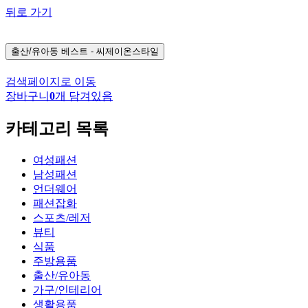
뒤로 가기
출산/유아동
베스트 - 씨제이온스타일
검색페이지로 이동
장바구니
0
개 담겨있음
카테고리 목록
여성패션
남성패션
언더웨어
패션잡화
스포츠/레저
뷰티
식품
주방용품
출산/유아동
가구/인테리어
생활용품