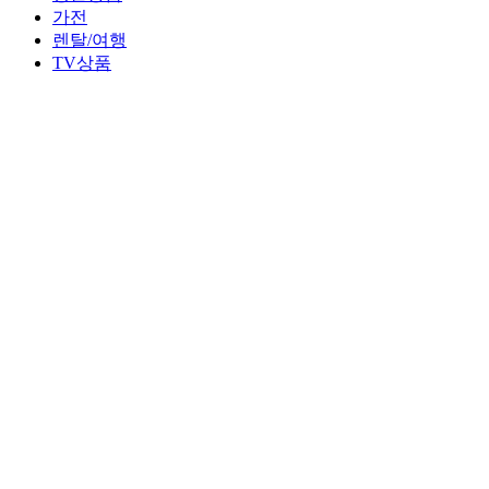
가전
렌탈/여행
TV상품