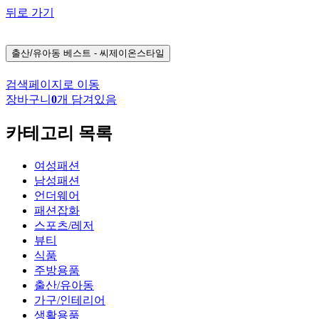
뒤로 가기
출산/유아동
베스트 - 씨제이온스타일
검색페이지로 이동
장바구니
0
개 담겨있음
카테고리 목록
여성패션
남성패션
언더웨어
패션잡화
스포츠/레저
뷰티
식품
주방용품
출산/유아동
가구/인테리어
생활용품