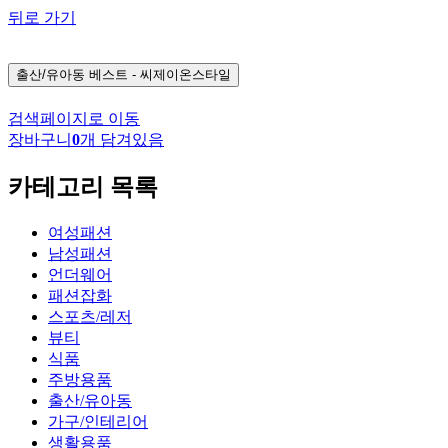
뒤로 가기
출산/유아동
베스트 - 씨제이온스타일
검색페이지로 이동
장바구니
0
개 담겨있음
카테고리 목록
여성패션
남성패션
언더웨어
패션잡화
스포츠/레저
뷰티
식품
주방용품
출산/유아동
가구/인테리어
생활용품