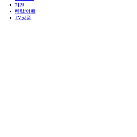
가전
렌탈/여행
TV상품