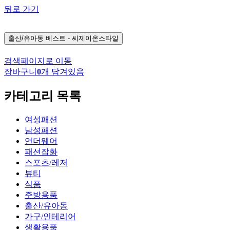
뒤로 가기
출산/유아동
베스트 - 씨제이온스타일
검색페이지로 이동
장바구니
0
개 담겨있음
카테고리 목록
여성패션
남성패션
언더웨어
패션잡화
스포츠/레저
뷰티
식품
주방용품
출산/유아동
가구/인테리어
생활용품