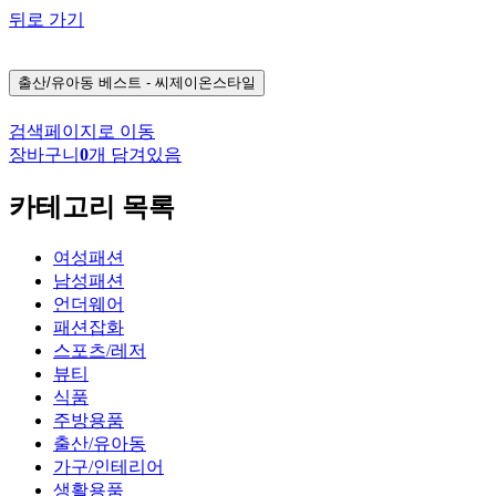
뒤로 가기
출산/유아동
베스트 - 씨제이온스타일
검색페이지로 이동
장바구니
0
개 담겨있음
카테고리 목록
여성패션
남성패션
언더웨어
패션잡화
스포츠/레저
뷰티
식품
주방용품
출산/유아동
가구/인테리어
생활용품