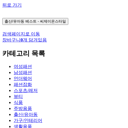
뒤로 가기
출산/유아동
베스트 - 씨제이온스타일
검색페이지로 이동
장바구니
0
개 담겨있음
카테고리 목록
여성패션
남성패션
언더웨어
패션잡화
스포츠/레저
뷰티
식품
주방용품
출산/유아동
가구/인테리어
생활용품