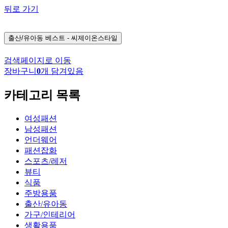
뒤로 가기
출산/유아동
베스트 - 씨제이온스타일
검색페이지로 이동
장바구니
0
개 담겨있음
카테고리 목록
여성패션
남성패션
언더웨어
패션잡화
스포츠/레저
뷰티
식품
주방용품
출산/유아동
가구/인테리어
생활용품