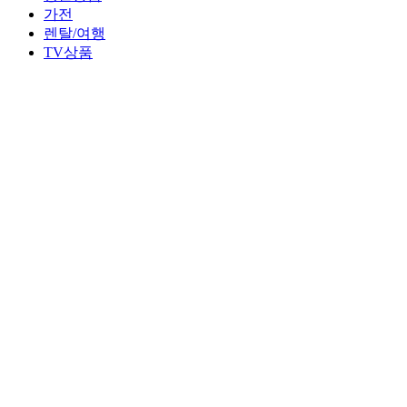
가전
렌탈/여행
TV상품