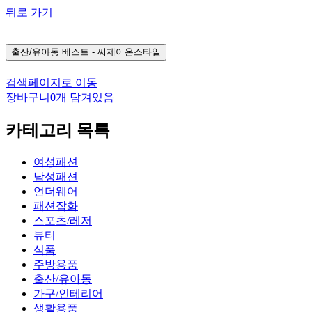
뒤로 가기
출산/유아동
베스트 - 씨제이온스타일
검색페이지로 이동
장바구니
0
개 담겨있음
카테고리 목록
여성패션
남성패션
언더웨어
패션잡화
스포츠/레저
뷰티
식품
주방용품
출산/유아동
가구/인테리어
생활용품