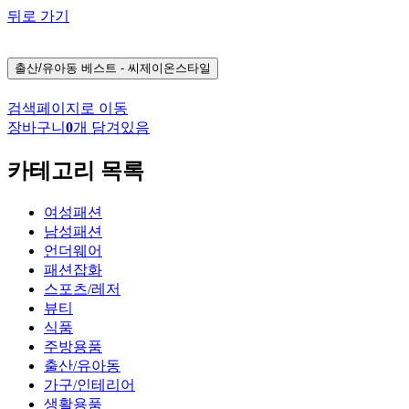
뒤로 가기
출산/유아동
베스트 - 씨제이온스타일
검색페이지로 이동
장바구니
0
개 담겨있음
카테고리 목록
여성패션
남성패션
언더웨어
패션잡화
스포츠/레저
뷰티
식품
주방용품
출산/유아동
가구/인테리어
생활용품