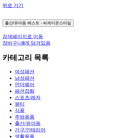
뒤로 가기
출산/유아동
베스트 - 씨제이온스타일
검색페이지로 이동
장바구니
0
개 담겨있음
카테고리 목록
여성패션
남성패션
언더웨어
패션잡화
스포츠/레저
뷰티
식품
주방용품
출산/유아동
가구/인테리어
생활용품