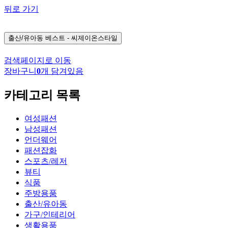
뒤로 가기
출산/유아동
베스트 - 씨제이온스타일
검색페이지로 이동
장바구니
0
개 담겨있음
카테고리 목록
여성패션
남성패션
언더웨어
패션잡화
스포츠/레저
뷰티
식품
주방용품
출산/유아동
가구/인테리어
생활용품