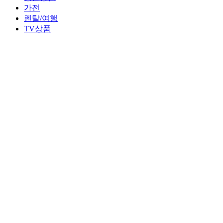
가전
렌탈/여행
TV상품