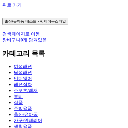
뒤로 가기
출산/유아동
베스트 - 씨제이온스타일
검색페이지로 이동
장바구니
0
개 담겨있음
카테고리 목록
여성패션
남성패션
언더웨어
패션잡화
스포츠/레저
뷰티
식품
주방용품
출산/유아동
가구/인테리어
생활용품