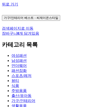
뒤로 가기
가구/인테리어
베스트 - 씨제이온스타일
검색페이지로 이동
장바구니
0
개 담겨있음
카테고리 목록
여성패션
남성패션
언더웨어
패션잡화
스포츠/레저
뷰티
식품
주방용품
출산/유아동
가구/인테리어
생활용품