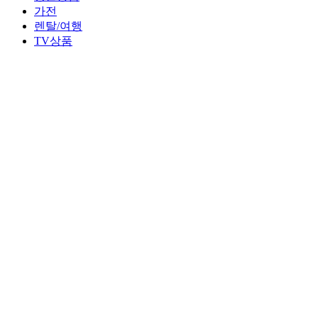
가전
렌탈/여행
TV상품