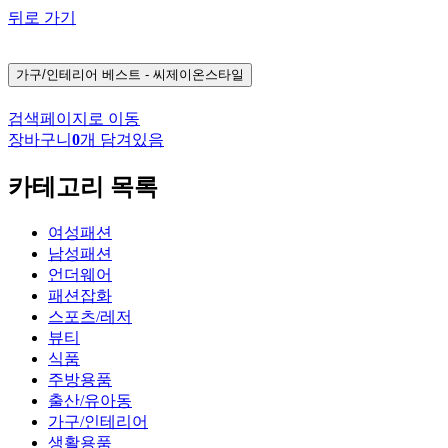
뒤로 가기
가구/인테리어
베스트 - 씨제이온스타일
검색페이지로 이동
장바구니
0
개 담겨있음
카테고리 목록
여성패션
남성패션
언더웨어
패션잡화
스포츠/레저
뷰티
식품
주방용품
출산/유아동
가구/인테리어
생활용품