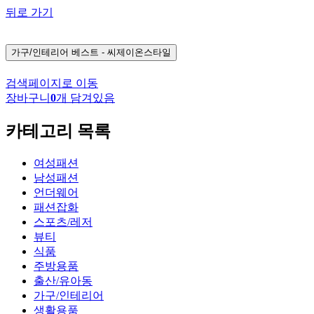
뒤로 가기
가구/인테리어
베스트 - 씨제이온스타일
검색페이지로 이동
장바구니
0
개 담겨있음
카테고리 목록
여성패션
남성패션
언더웨어
패션잡화
스포츠/레저
뷰티
식품
주방용품
출산/유아동
가구/인테리어
생활용품