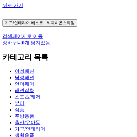
뒤로 가기
가구/인테리어
베스트 - 씨제이온스타일
검색페이지로 이동
장바구니
0
개 담겨있음
카테고리 목록
여성패션
남성패션
언더웨어
패션잡화
스포츠/레저
뷰티
식품
주방용품
출산/유아동
가구/인테리어
생활용품