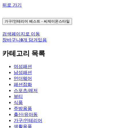
뒤로 가기
가구/인테리어
베스트 - 씨제이온스타일
검색페이지로 이동
장바구니
0
개 담겨있음
카테고리 목록
여성패션
남성패션
언더웨어
패션잡화
스포츠/레저
뷰티
식품
주방용품
출산/유아동
가구/인테리어
생활용품