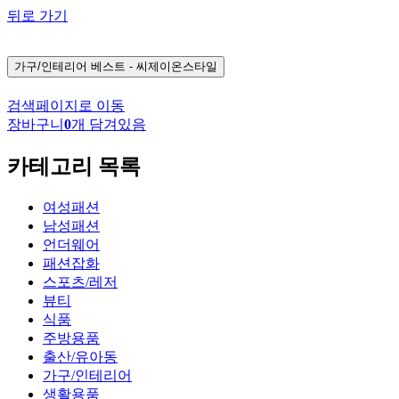
뒤로 가기
가구/인테리어
베스트 - 씨제이온스타일
검색페이지로 이동
장바구니
0
개 담겨있음
카테고리 목록
여성패션
남성패션
언더웨어
패션잡화
스포츠/레저
뷰티
식품
주방용품
출산/유아동
가구/인테리어
생활용품