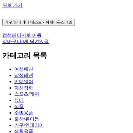
뒤로 가기
가구/인테리어
베스트 - 씨제이온스타일
검색페이지로 이동
장바구니
0
개 담겨있음
카테고리 목록
여성패션
남성패션
언더웨어
패션잡화
스포츠/레저
뷰티
식품
주방용품
출산/유아동
가구/인테리어
생활용품