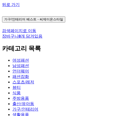
뒤로 가기
가구/인테리어
베스트 - 씨제이온스타일
검색페이지로 이동
장바구니
0
개 담겨있음
카테고리 목록
여성패션
남성패션
언더웨어
패션잡화
스포츠/레저
뷰티
식품
주방용품
출산/유아동
가구/인테리어
생활용품