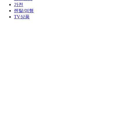
가전
렌탈/여행
TV상품