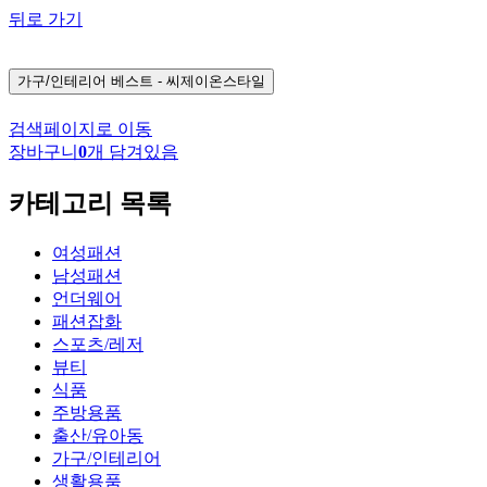
뒤로 가기
가구/인테리어
베스트 - 씨제이온스타일
검색페이지로 이동
장바구니
0
개 담겨있음
카테고리 목록
여성패션
남성패션
언더웨어
패션잡화
스포츠/레저
뷰티
식품
주방용품
출산/유아동
가구/인테리어
생활용품