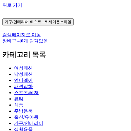
뒤로 가기
가구/인테리어
베스트 - 씨제이온스타일
검색페이지로 이동
장바구니
0
개 담겨있음
카테고리 목록
여성패션
남성패션
언더웨어
패션잡화
스포츠/레저
뷰티
식품
주방용품
출산/유아동
가구/인테리어
생활용품