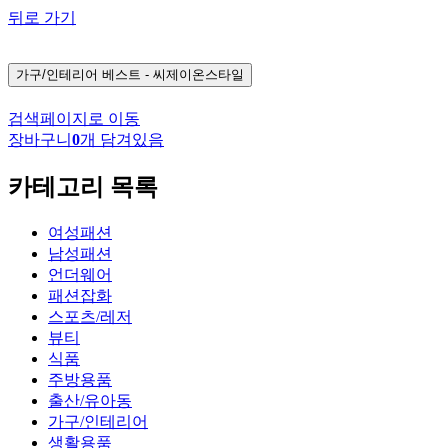
뒤로 가기
가구/인테리어
베스트 - 씨제이온스타일
검색페이지로 이동
장바구니
0
개 담겨있음
카테고리 목록
여성패션
남성패션
언더웨어
패션잡화
스포츠/레저
뷰티
식품
주방용품
출산/유아동
가구/인테리어
생활용품