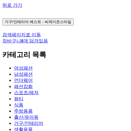
뒤로 가기
가구/인테리어
베스트 - 씨제이온스타일
검색페이지로 이동
장바구니
0
개 담겨있음
카테고리 목록
여성패션
남성패션
언더웨어
패션잡화
스포츠/레저
뷰티
식품
주방용품
출산/유아동
가구/인테리어
생활용품