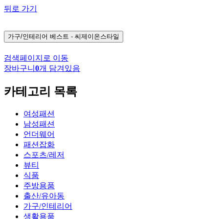
뒤로 가기
가구/인테리어
베스트 - 씨제이온스타일
검색페이지로 이동
장바구니
0
개 담겨있음
카테고리 목록
여성패션
남성패션
언더웨어
패션잡화
스포츠/레저
뷰티
식품
주방용품
출산/유아동
가구/인테리어
생활용품