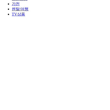
가전
렌탈/여행
TV상품