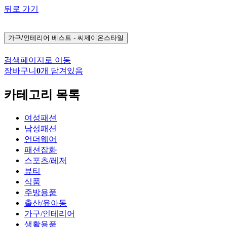
뒤로 가기
가구/인테리어
베스트 - 씨제이온스타일
검색페이지로 이동
장바구니
0
개 담겨있음
카테고리 목록
여성패션
남성패션
언더웨어
패션잡화
스포츠/레저
뷰티
식품
주방용품
출산/유아동
가구/인테리어
생활용품