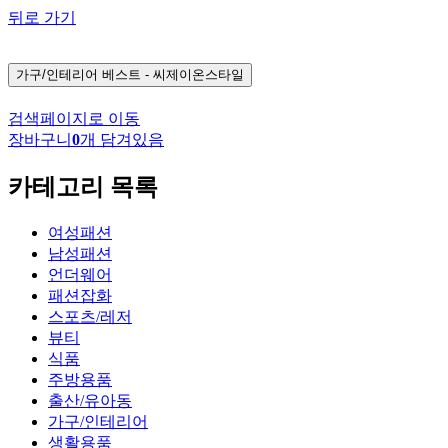
뒤로 가기
가구/인테리어
베스트 - 씨제이온스타일
검색페이지로 이동
장바구니
0
개 담겨있음
카테고리 목록
여성패션
남성패션
언더웨어
패션잡화
스포츠/레저
뷰티
식품
주방용품
출산/유아동
가구/인테리어
생활용품