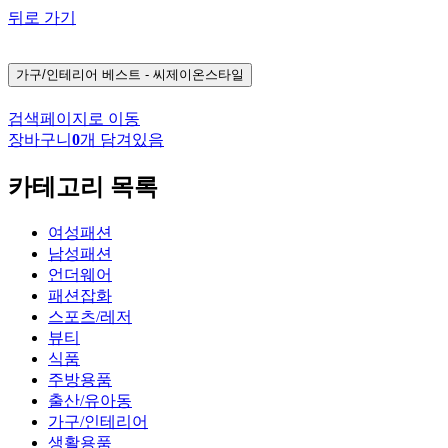
뒤로 가기
가구/인테리어
베스트 - 씨제이온스타일
검색페이지로 이동
장바구니
0
개 담겨있음
카테고리 목록
여성패션
남성패션
언더웨어
패션잡화
스포츠/레저
뷰티
식품
주방용품
출산/유아동
가구/인테리어
생활용품