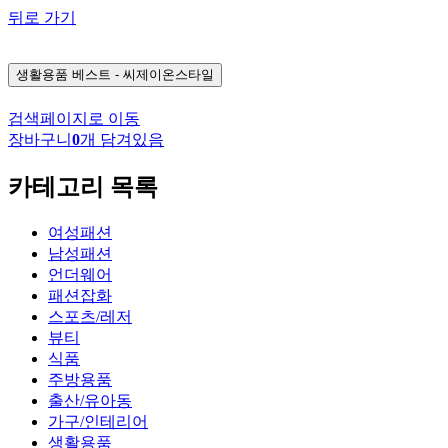
뒤로 가기
생활용품
베스트 - 씨제이온스타일
검색페이지로 이동
장바구니
0
개 담겨있음
카테고리 목록
여성패션
남성패션
언더웨어
패션잡화
스포츠/레저
뷰티
식품
주방용품
출산/유아동
가구/인테리어
생활용품