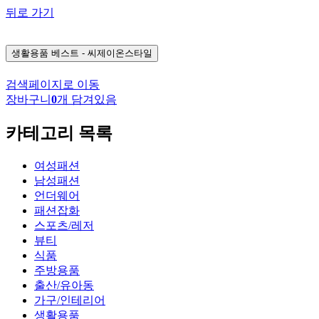
뒤로 가기
생활용품
베스트 - 씨제이온스타일
검색페이지로 이동
장바구니
0
개 담겨있음
카테고리 목록
여성패션
남성패션
언더웨어
패션잡화
스포츠/레저
뷰티
식품
주방용품
출산/유아동
가구/인테리어
생활용품