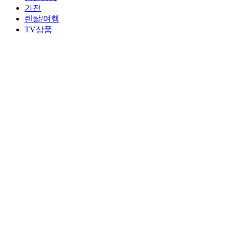
가전
렌탈/여행
TV상품