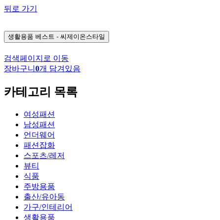
뒤로 가기
생활용품
베스트 - 씨제이온스타일
검색페이지로 이동
장바구니
0
개 담겨있음
카테고리 목록
여성패션
남성패션
언더웨어
패션잡화
스포츠/레저
뷰티
식품
주방용품
출산/유아동
가구/인테리어
생활용품