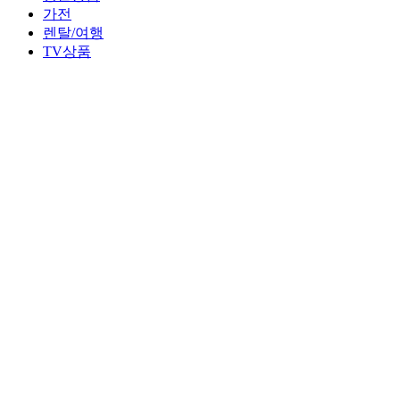
가전
렌탈/여행
TV상품