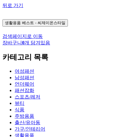
뒤로 가기
생활용품
베스트 - 씨제이온스타일
검색페이지로 이동
장바구니
0
개 담겨있음
카테고리 목록
여성패션
남성패션
언더웨어
패션잡화
스포츠/레저
뷰티
식품
주방용품
출산/유아동
가구/인테리어
생활용품