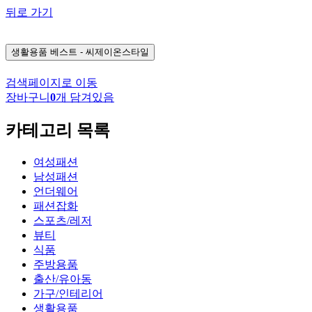
뒤로 가기
생활용품
베스트 - 씨제이온스타일
검색페이지로 이동
장바구니
0
개 담겨있음
카테고리 목록
여성패션
남성패션
언더웨어
패션잡화
스포츠/레저
뷰티
식품
주방용품
출산/유아동
가구/인테리어
생활용품