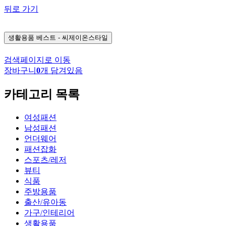
뒤로 가기
생활용품
베스트 - 씨제이온스타일
검색페이지로 이동
장바구니
0
개 담겨있음
카테고리 목록
여성패션
남성패션
언더웨어
패션잡화
스포츠/레저
뷰티
식품
주방용품
출산/유아동
가구/인테리어
생활용품