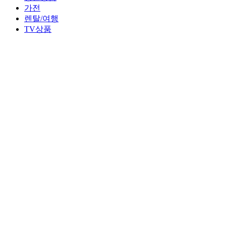
가전
렌탈/여행
TV상품