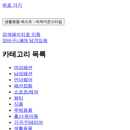
뒤로 가기
생활용품
베스트 - 씨제이온스타일
검색페이지로 이동
장바구니
0
개 담겨있음
카테고리 목록
여성패션
남성패션
언더웨어
패션잡화
스포츠/레저
뷰티
식품
주방용품
출산/유아동
가구/인테리어
생활용품