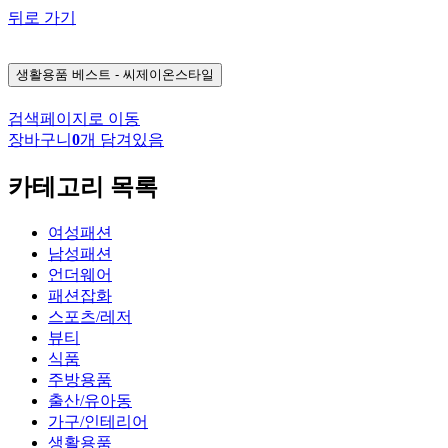
뒤로 가기
생활용품
베스트 - 씨제이온스타일
검색페이지로 이동
장바구니
0
개 담겨있음
카테고리 목록
여성패션
남성패션
언더웨어
패션잡화
스포츠/레저
뷰티
식품
주방용품
출산/유아동
가구/인테리어
생활용품