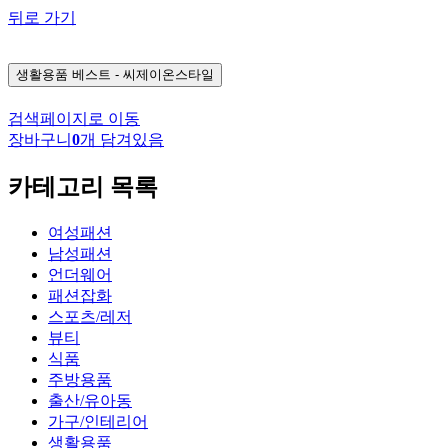
뒤로 가기
생활용품
베스트 - 씨제이온스타일
검색페이지로 이동
장바구니
0
개 담겨있음
카테고리 목록
여성패션
남성패션
언더웨어
패션잡화
스포츠/레저
뷰티
식품
주방용품
출산/유아동
가구/인테리어
생활용품