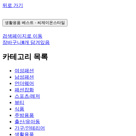
뒤로 가기
생활용품
베스트 - 씨제이온스타일
검색페이지로 이동
장바구니
0
개 담겨있음
카테고리 목록
여성패션
남성패션
언더웨어
패션잡화
스포츠/레저
뷰티
식품
주방용품
출산/유아동
가구/인테리어
생활용품