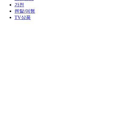
가전
렌탈/여행
TV상품