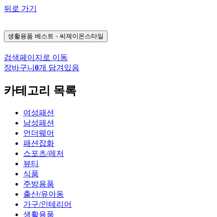
뒤로 가기
생활용품
베스트 - 씨제이온스타일
검색페이지로 이동
장바구니
0
개 담겨있음
카테고리 목록
여성패션
남성패션
언더웨어
패션잡화
스포츠/레저
뷰티
식품
주방용품
출산/유아동
가구/인테리어
생활용품