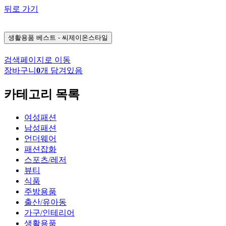
뒤로 가기
생활용품
베스트 - 씨제이온스타일
검색페이지로 이동
장바구니
0
개 담겨있음
카테고리 목록
여성패션
남성패션
언더웨어
패션잡화
스포츠/레저
뷰티
식품
주방용품
출산/유아동
가구/인테리어
생활용품