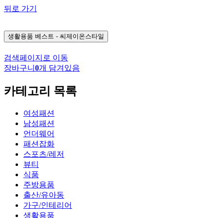
뒤로 가기
생활용품
베스트 - 씨제이온스타일
검색페이지로 이동
장바구니
0
개 담겨있음
카테고리 목록
여성패션
남성패션
언더웨어
패션잡화
스포츠/레저
뷰티
식품
주방용품
출산/유아동
가구/인테리어
생활용품