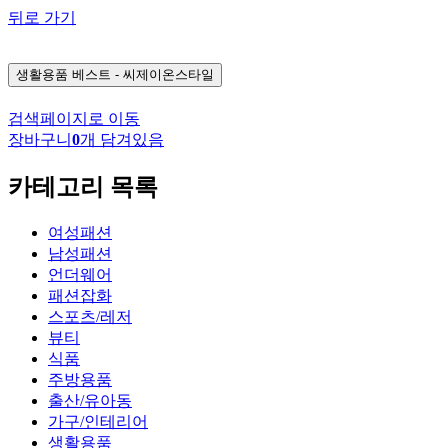
뒤로 가기
생활용품
베스트 - 씨제이온스타일
검색페이지로 이동
장바구니
0
개 담겨있음
카테고리 목록
여성패션
남성패션
언더웨어
패션잡화
스포츠/레저
뷰티
식품
주방용품
출산/유아동
가구/인테리어
생활용품