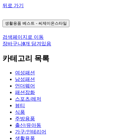
뒤로 가기
생활용품
베스트 - 씨제이온스타일
검색페이지로 이동
장바구니
0
개 담겨있음
카테고리 목록
여성패션
남성패션
언더웨어
패션잡화
스포츠/레저
뷰티
식품
주방용품
출산/유아동
가구/인테리어
생활용품