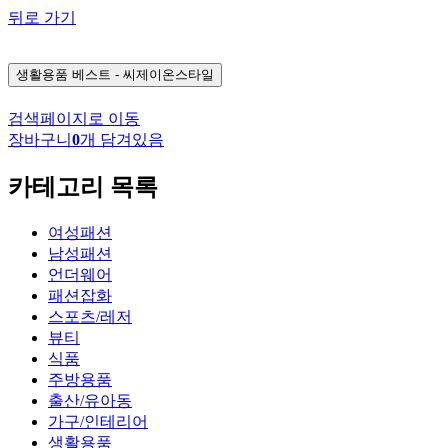
뒤로 가기
생활용품
베스트 - 씨제이온스타일
검색페이지로 이동
장바구니
0
개 담겨있음
카테고리 목록
여성패션
남성패션
언더웨어
패션잡화
스포츠/레저
뷰티
식품
주방용품
출산/유아동
가구/인테리어
생활용품