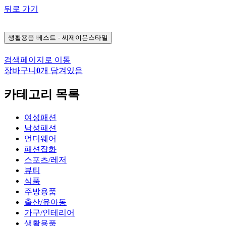
뒤로 가기
생활용품
베스트 - 씨제이온스타일
검색페이지로 이동
장바구니
0
개 담겨있음
카테고리 목록
여성패션
남성패션
언더웨어
패션잡화
스포츠/레저
뷰티
식품
주방용품
출산/유아동
가구/인테리어
생활용품