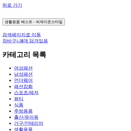
뒤로 가기
생활용품
베스트 - 씨제이온스타일
검색페이지로 이동
장바구니
0
개 담겨있음
카테고리 목록
여성패션
남성패션
언더웨어
패션잡화
스포츠/레저
뷰티
식품
주방용품
출산/유아동
가구/인테리어
생활용품