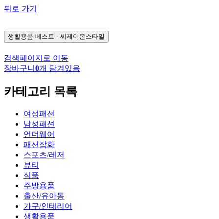
뒤로 가기
생활용품
베스트 - 씨제이온스타일
검색페이지로 이동
장바구니
0
개 담겨있음
카테고리 목록
여성패션
남성패션
언더웨어
패션잡화
스포츠/레저
뷰티
식품
주방용품
출산/유아동
가구/인테리어
생활용품