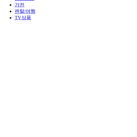
가전
렌탈/여행
TV상품