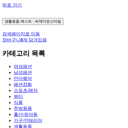
뒤로 가기
생활용품
베스트 - 씨제이온스타일
검색페이지로 이동
장바구니
0
개 담겨있음
카테고리 목록
여성패션
남성패션
언더웨어
패션잡화
스포츠/레저
뷰티
식품
주방용품
출산/유아동
가구/인테리어
생활용품