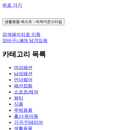
뒤로 가기
생활용품
베스트 - 씨제이온스타일
검색페이지로 이동
장바구니
0
개 담겨있음
카테고리 목록
여성패션
남성패션
언더웨어
패션잡화
스포츠/레저
뷰티
식품
주방용품
출산/유아동
가구/인테리어
생활용품